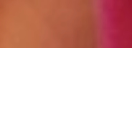
Consultatii
obstetrică-
ginecologie Constanta
din
1990